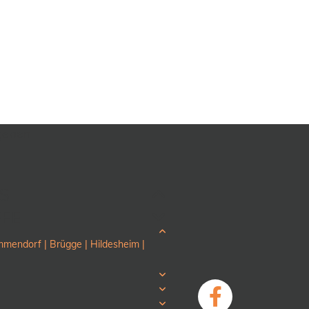
ngeben
S
FE
mmendorf |
Brügge |
Hildesheim |