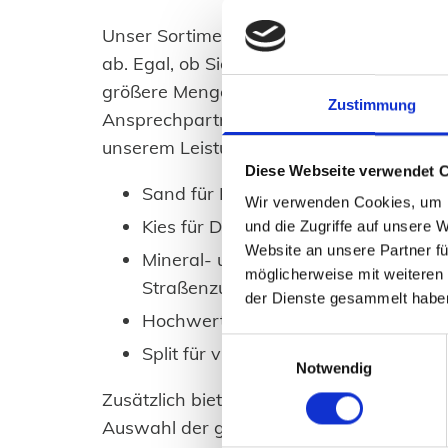
Unser Sortiment deckt alle Anforderunge
ab. Egal, ob Sie kleinere Mengen für pri
größere Mengen für gewerbliche Projekte 
Zustimmung
Ansprechpartner für Baustoffe in und u
unserem Leistungsangebot zählen:
Diese Webseite verwendet 
Sand für Betonarbeiten, Estriche un
Wir verwenden Cookies, um I
Kies für Drainagen, Fundamente u
und die Zugriffe auf unsere 
Website an unsere Partner fü
Mineral- und Grobschotter zur Befe
möglicherweise mit weiteren
Straßenzufahrten
der Dienste gesammelt habe
Hochwertiger Mutterboden für Gart
Einwilligungsauswahl
Split für vielseitige Anwendungen i
Notwendig
Zusätzlich bieten wir Ihnen eine kompete
Auswahl der geeigneten Materialien. Uns