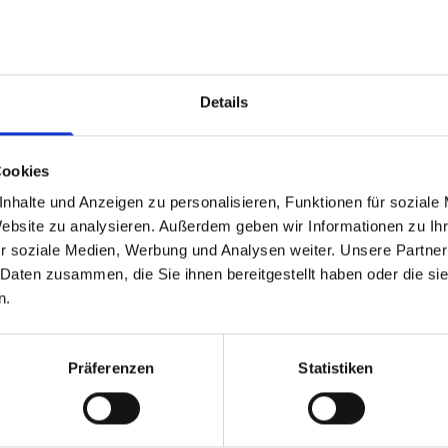
n rund um Ihr Bauprojekt
vate Bauvorhaben oder
benötigen – wir sind Ihr
Details
m Salzhemmendorf. Zu
Cookies
d Mörtel
nhalte und Anzeigen zu personalisieren, Funktionen für soziale
nd Wege
Website zu analysieren. Außerdem geben wir Informationen zu I
r soziale Medien, Werbung und Analysen weiter. Unsere Partner
stigung von Flächen und
 Daten zusammen, die Sie ihnen bereitgestellt haben oder die s
n.
en- und Landschaftsbau
m Außenbereich
Präferenzen
Statistiken
nte Beratung bei der
er erfahrenes Team hilft