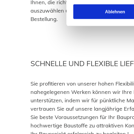
Ihnen, die richtigen Baustoffe für Ihre i
auszuwählen und sorgt für eine schnelle
Ablehnen
Bestellung.
SCHNELLE UND FLEXIBLE LI
Sie profitieren von unserer hohen Flexib
nahegelegenen Werken können wir Ihre Bau
unterstützen, indem wir für pünktliche M
vertrauen Sie auf unsere langjährige E
Sie beste Voraussetzungen für Ihr Baupro
hochwertige Baustoffe zu attraktiven Kon
Ihr Bauprojekt erfolgreich zu begleiten !