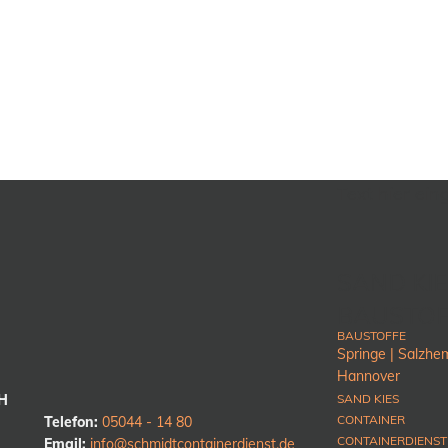
Text hier ei
SAND KIE
BAUSTOF
BAUSTOFFE
Springe |
Salzhe
Hannover
bH
SAND KIES
CONTAINER
Telefon:
05044 - 14 80
CONTAINERDIENST
Email:
info@schmidtcontainerdienst.de