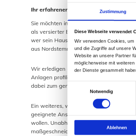
Ihr erfahrener Partner für Baggerarbei
Zustimmung
Sie möchten im Raum Hildesheim Ihren T
als versierter Baggerbetrieb übernehme
Diese Webseite verwendet 
wer sein Haus fachgerecht freilegen lass
Wir verwenden Cookies, um I
aus Nordstemmen bei Springe ebenso üb
und die Zugriffe auf unsere 
Website an unsere Partner fü
möglicherweise mit weiteren
Wir erledigen allerdings nicht nur sämt
der Dienste gesammelt habe
Anlagen profilieren möchte, ist bei dem 
Einwilligungsauswahl
dabei zum genauen Vorgehen und dem Nu
Notwendig
Ein weiteres, wichtiges Tätigkeitsfeld un
geeignete Ansprechpartner, wenn Sie ein
wollen. Unabhängig davon, ob es sich um 
Ablehnen
maßgeschneidertes Konzept und erledige