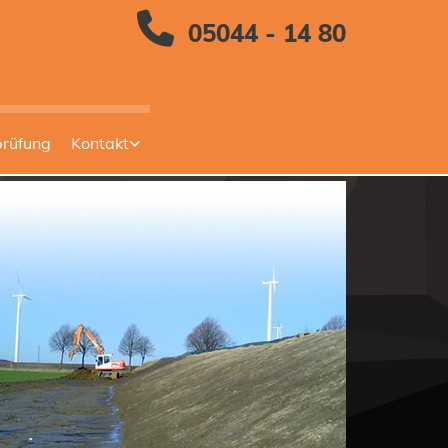

05044 - 14 80
prüfung
Kontakt