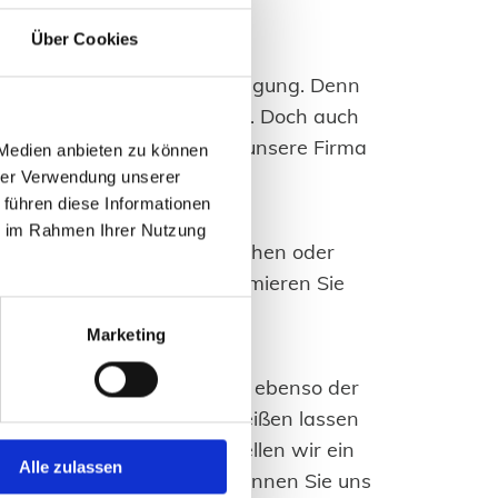
Über Cookies
r Ihnen jederzeit zur Verfügung. Denn
Verlegung von Fundamenten. Doch auch
 in diesem Bereich verfügt unsere Firma
 Medien anbieten zu können
hrer Verwendung unserer
 führen diese Informationen
ie im Rahmen Ihrer Nutzung
ht. Wer beispielsweise Flächen oder
 gut aufgehoben. Wir informieren Sie
Marketing
iten. Daher sind wir für Sie ebenso der
spezialisierten Firma abreißen lassen
- für jeden Abbruch erstellen wir ein
Alle zulassen
etent. In diesem Rahmen können Sie uns